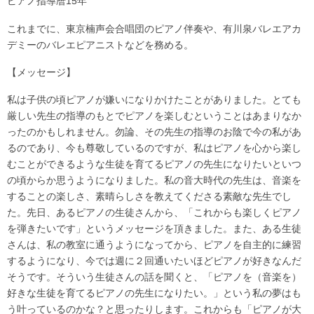
ピアノ指導暦15年
これまでに、東京楠声会合唱団のピアノ伴奏や、有川泉バレエアカ
デミーのバレエピアニストなどを務める。
【メッセージ】
私は子供の頃ピアノが嫌いになりかけたことがありました。とても
厳しい先生の指導のもとでピアノを楽しむということはあまりなか
ったのかもしれません。勿論、その先生の指導のお陰で今の私があ
るのであり、今も尊敬しているのですが、私はピアノを心から楽し
むことができるような生徒を育てるピアノの先生になりたいといつ
の頃からか思うようになりました。私の音大時代の先生は、音楽を
することの楽しさ、素晴らしさを教えてくださる素敵な先生でし
た。先日、あるピアノの生徒さんから、「これからも楽しくピアノ
を弾きたいです」というメッセージを頂きました。また、ある生徒
さんは、私の教室に通うようになってから、ピアノを自主的に練習
するようになり、今では週に２回通いたいほどピアノが好きなんだ
そうです。そういう生徒さんの話を聞くと、「ピアノを（音楽を）
好きな生徒を育てるピアノの先生になりたい。」という私の夢はも
う叶っているのかな？と思ったりします。これからも「ピアノが大