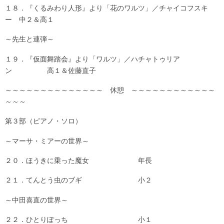
１８．『くるみわり人形』より「花のワルツ」／チャイコフスキ
ー 中２＆高１
～先生と連弾～
１９．『仮面舞踏会』より「ワルツ」／ハチャトゥリア
ン 高１＆佐藤直子
～～～～～～～～～～～～～～ 休憩 ～～～～～～～～～～～～
～～～
第３部（ピアノ・ソロ）
～マーサ・ミアーの世界～
２０．ほうきに乗った魔女 年長
２１．てんとう虫のブギ 小２
～中田喜直の世界～
２２．ひとりぽっち 小１