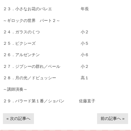
２３．小さなお花のバレエ 年長
～ギロックの世界 パート２～
２４．ガラスのくつ 小２
２５．ピクシーズ 小５
２６．アルゼンチン 小６
２７．ジプシーの群れ／ベール 小２
２８．月の光／ドビュッシー 高１
～講師演奏～
２９．バラード第１番／ショパン 佐藤直子
« 次の記事へ
前の記事へ »