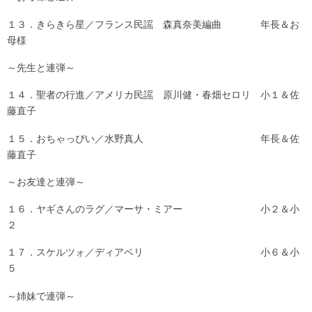
１３．きらきら星／フランス民謡 森真奈美編曲 年長＆お
母様
～先生と連弾～
１４．聖者の行進／アメリカ民謡 原川健・春畑セロリ 小１＆佐
藤直子
１５．おちゃっぴい／水野真人 年長＆佐
藤直子
～お友達と連弾～
１６．ヤギさんのラグ／マーサ・ミアー 小２＆小
２
１７．スケルツォ／ディアベリ 小６＆小
５
～姉妹で連弾～