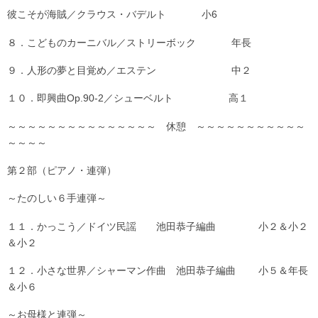
彼こそが海賊／クラウス・バデルト 小6
８．こどものカーニバル／ストリーボック 年長
９．人形の夢と目覚め／エステン 中２
１０．即興曲Op.90-2／シューベルト 高１
～～～～～～～～～～～～～～～ 休憩 ～～～～～～～～～～～
～～～～
第２部（ピアノ・連弾）
～たのしい６手連弾～
１１．かっこう／ドイツ民謡 池田恭子編曲 小２＆小２
＆小２
１２．小さな世界／シャーマン作曲 池田恭子編曲 小５＆年長
＆小６
～お母様と連弾～